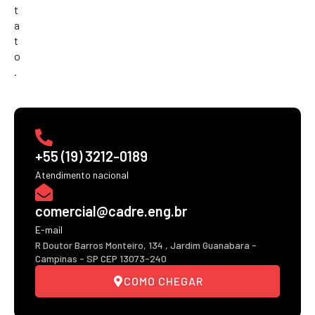
t
a
t
o
.
+55 (19) 3212-0189
Atendimento nacional
comercial@cadre.eng.br
E-mail
R Doutor Barros Monteiro, 134 , Jardim Guanabara -
Campinas - SP CEP 13073-240
COMO CHEGAR