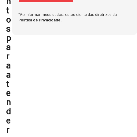
n
t
*Ao informar meus dados, estou ciente das diretrizes da
o
Política de Privacidade.
s
p
a
r
a
a
t
e
n
d
e
r